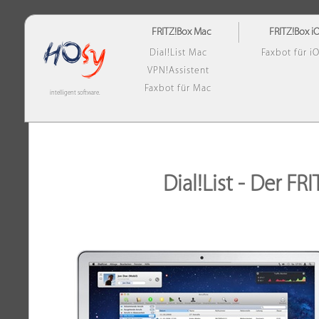
FRITZ!Box Mac
FRITZ!Box i
Dial!List Mac
Faxbot für i
VPN!Assistent
Faxbot für Mac
intelligent software.
Dial!List - Der F